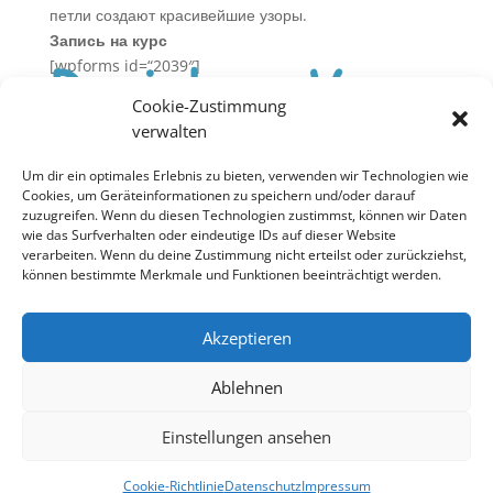
петли создают красивейшие узоры.
Запись на курс
[wpforms id=“2039″]
Cookie-Zustimmung
verwalten
Cookie-Richtlinie (EU)
Um dir ein optimales Erlebnis zu bieten, verwenden wir Technologien wie
Cookies, um Geräteinformationen zu speichern und/oder darauf
zuzugreifen. Wenn du diesen Technologien zustimmst, können wir Daten
Datenschutz
wie das Surfverhalten oder eindeutige IDs auf dieser Website
verarbeiten. Wenn du deine Zustimmung nicht erteilst oder zurückziehst,
können bestimmte Merkmale und Funktionen beeinträchtigt werden.
Impressum
Akzeptieren
Kontakt
Ablehnen
Ein Projekt von Rosinka e.V. ©
Einstellungen ansehen
Designed by
B.R.NOLL diggraf
Cookie-Richtlinie
Datenschutz
Impressum