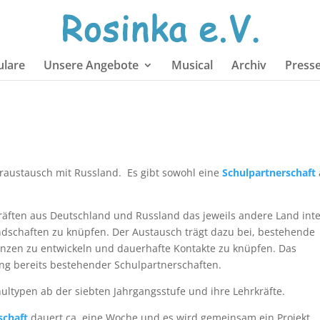
lare
Unsere Angebote
Musical
Archiv
Press
leraustausch mit Russland. Es gibt sowohl eine
Schulpartnerschaft
äften aus Deutschland und Russland das jeweils andere Land inte
schaften zu knüpfen. Der Austausch trägt dazu bei, bestehende
enzen zu entwickeln und dauerhafte Kontakte zu knüpfen. Das
ng bereits bestehender Schulpartnerschaften.
hultypen ab der siebten Jahrgangsstufe und ihre Lehrkräfte.
schaft
dauert ca. eine Woche und es wird gemeinsam ein Projekt