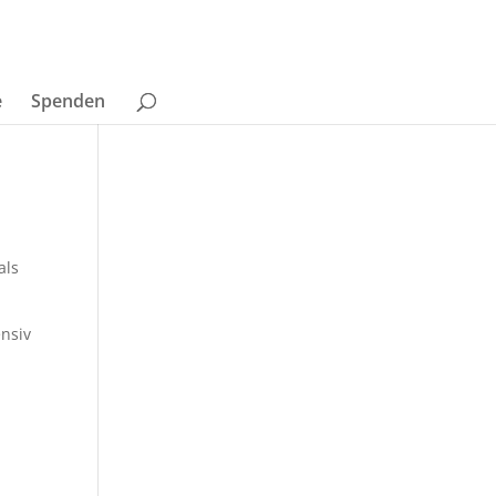
e
Spenden
als
nsiv