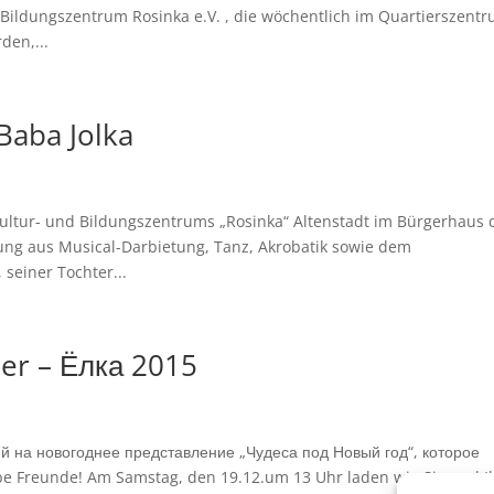
Bildungszentrum Rosinka e.V. , die wöchentlich im Quartierszent
den,...
Baba Jolka
ultur- und Bildungszentrums „Rosinka“ Altenstadt im Bürgerhaus 
ung aus Musical-Darbietung, Tanz, Akrobatik sowie dem
seiner Tochter...
der – Ёлка 2015
й на новогоднее представление „Чудеса под Новый год“, которое
ebe Freunde! Am Samstag, den 19.12.um 13 Uhr laden wie Sie und I