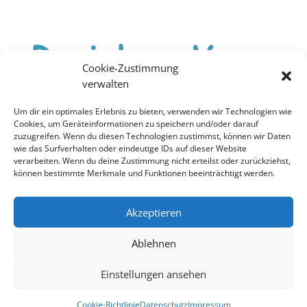
Cookie-Zustimmung
verwalten
Cookie-Richtlinie (EU)
Um dir ein optimales Erlebnis zu bieten, verwenden wir Technologien wie
Cookies, um Geräteinformationen zu speichern und/oder darauf
zuzugreifen. Wenn du diesen Technologien zustimmst, können wir Daten
Datenschutz
wie das Surfverhalten oder eindeutige IDs auf dieser Website
verarbeiten. Wenn du deine Zustimmung nicht erteilst oder zurückziehst,
können bestimmte Merkmale und Funktionen beeinträchtigt werden.
Impressum
Akzeptieren
Kontakt
Ablehnen
Ein Projekt von Rosinka e.V. ©
Einstellungen ansehen
Designed by
B.R.NOLL diggraf
Cookie-Richtlinie
Datenschutz
Impressum